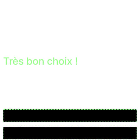
Très bon choix !
N’hésite pas à revenir en arrière et à choisir une autre
étiquette
Username or Email Address
Password