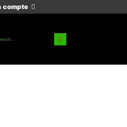
 compte
En Théorie…