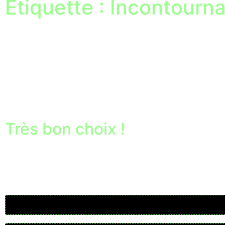
Étiquette : Incontourn
Très bon choix !
N’hésite pas à revenir en arrière et à choisir une autre éti
Username or Email Address
Password