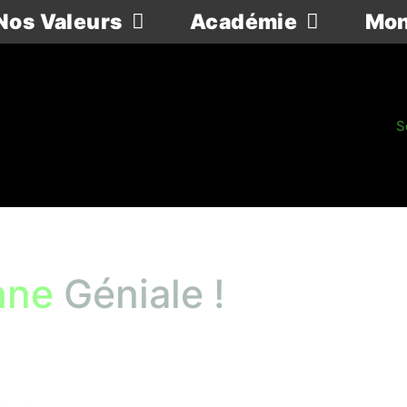
Nos Valeurs
Académie
Mon
onne
Géniale !